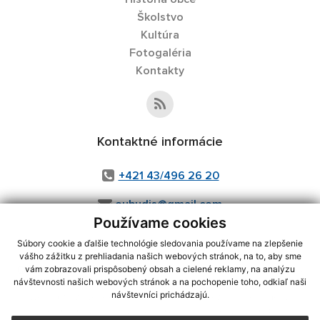
Školstvo
Kultúra
Fotogaléria
Kontakty
Kontaktné informácie
+421 43/496 26 20
oubudis@gmail.com
Používame cookies
Súbory cookie a ďalšie technológie sledovania používame na zlepšenie
vášho zážitku z prehliadania našich webových stránok, na to, aby sme
využite možnosť získavania aktuálnych informácií s využitím RSS
,
vám zobrazovali prispôsobený obsah a cielené reklamy, na analýzu
CMS systém (redakčný) systém ECHELON 2,
Mapa stránok
,
web portál
,
návštevnosti našich webových stránok a na pochopenie toho, odkiaľ naši
návštevníci prichádzajú.
webhosting
,
webex.digital, s.r.o.
,
domény
,
registrácia domény
,
spoločnosť webex.digital, s.r.o.
,
technický prevádzkovateľ