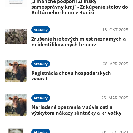
„Finančne podporil Žilinský
samosprávny kraj“ - Zakúpenie stolov do
Kultúrneho domu v Budiši
13. OKT 2025
Aktuality
Zrušenie hrobových miest neznámych a
neidentifikovaných hrobov
08. APR 2025
Aktuality
Registrácia chovu hospodárskych
zvierat
25. MAR 2025
Aktuality
Nariadené opatrenia v súvislosti s
výskytom nákazy slintačky a krívačky
06. DEC 2024
Aktuality