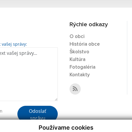
Rýchle odkazy
O obci
t vašej správy:
História obce
Školstvo
Kultúra
Fotogaléria
Kontakty
Odoslať
ím
správu
Používame cookies