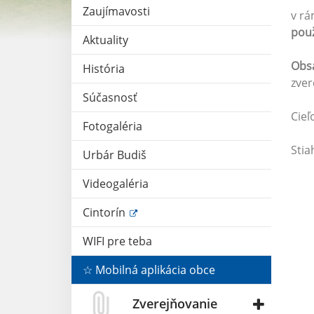
Zaujímavosti
v rá
použ
Aktuality
Obsa
História
zver
Súčasnosť
Cieľ
Fotogaléria
Stia
Urbár Budiš
Videogaléria
Cintorín
WIFI pre teba
☆ Mobilná aplikácia obce
Zverejňovanie