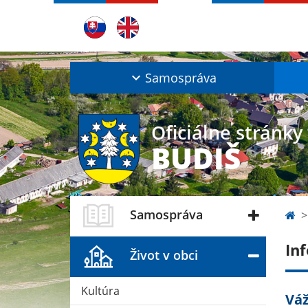
Samospráva
Oficiálne stránky
BUDIŠ
Samospráva
In
Život v obci
Kultúra
Váž