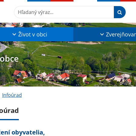
Hľadaný výraz...
Život v obci
Zverejňova
 obce
Infoúrad
foúrad
ení obyvatelia,