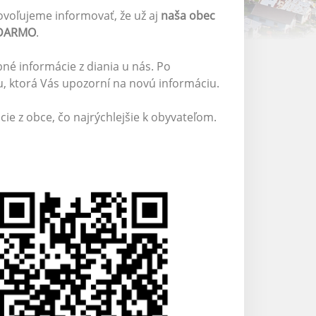
ovoľujeme informovať, že už aj
naša obec
ADARMO
.
né informácie z diania u nás. Po
u, ktorá Vás upozorní na novú informáciu.
ie z obce, čo najrýchlejšie k obyvateľom.
◄