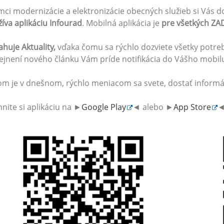
mci modernizácie a elektronizácie obecných služieb si Vás d
íva aplikáciu Infourad
. Mobilná aplikácia je
pre všetkých Z
huje Aktuality,
vďaka čomu sa rýchlo dozviete všetky potreb
ejnení nového článku Vám príde notifikácia do Vášho mobil
om je v dnešnom, rýchlo meniacom sa svete, dostať informác
hnite si aplikáciu na ►
Google Play
◄ alebo ►
App Store