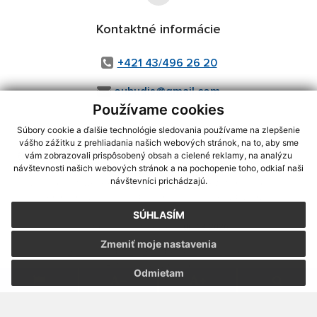
Kontaktné informácie
+421 43/496 26 20
oubudis@gmail.com
Používame cookies
Súbory cookie a ďalšie technológie sledovania používame na zlepšenie
vášho zážitku z prehliadania našich webových stránok, na to, aby sme
využite možnosť získavania aktuálnych informácií s využitím RSS
,
vám zobrazovali prispôsobený obsah a cielené reklamy, na analýzu
CMS systém (redakčný) systém ECHELON 2,
Mapa stránok
,
web portál
,
návštevnosti našich webových stránok a na pochopenie toho, odkiaľ naši
návštevníci prichádzajú.
webhosting
,
webex.digital, s.r.o.
,
domény
,
registrácia domény
,
spoločnosť webex.digital, s.r.o.
,
technický prevádzkovateľ
SÚHLASÍM
Posledná aktualizácia:
06.08.2026
Zmeniť moje nastavenia
Vytlačiť stránku
|
Vyhlásenie o prístupnosti
Autorské práva
|
Cookies
Odmietam
webdesign
|