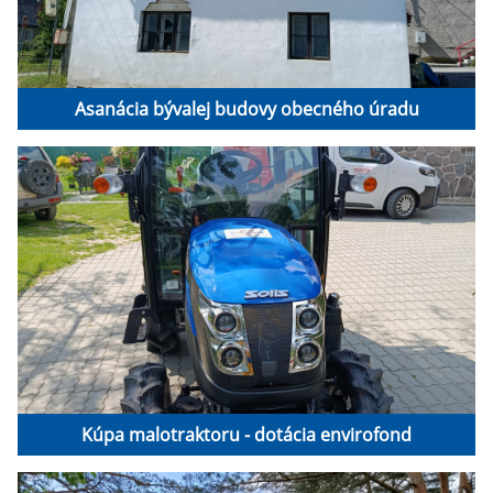
Asanácia bývalej budovy obecného úradu
Kúpa malotraktoru - dotácia envirofond