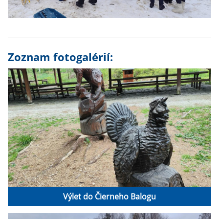
Zoznam fotogalérií:
Výlet do Čierneho Balogu