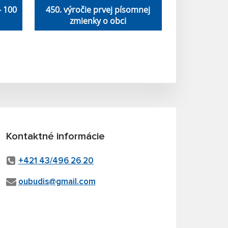
- 100
450. výročie prvej písomnej
zmienky o obci
Kontaktné informácie
+421 43/496 26 20
oubudis@gmail.com