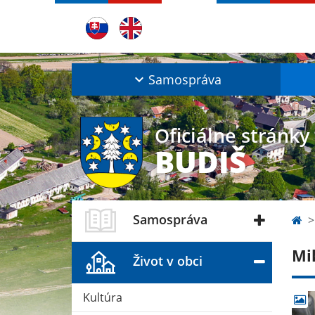
Samospráva
Oficiálne stránky
BUDIŠ
Samospráva
Mi
Život v obci
Kultúra