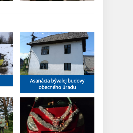
Asanácia bývalej budovy
obecného úradu