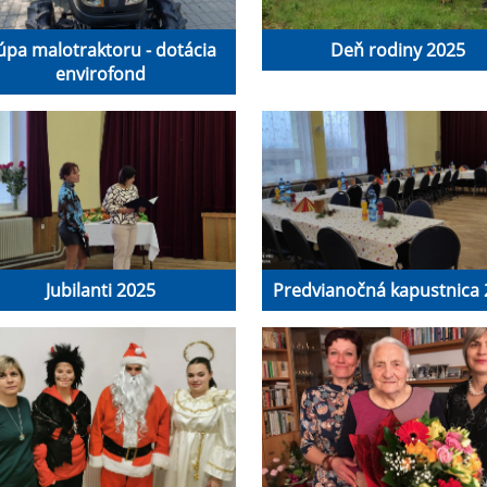
úpa malotraktoru - dotácia
Deň rodiny 2025
envirofond
Jubilanti 2025
Predvianočná kapustnica