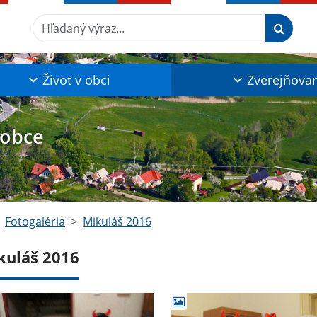
Hľadaný výraz...
Život v obci
Zverejňova
 obce
Fotogaléria
Mikuláš 2016
kuláš 2016