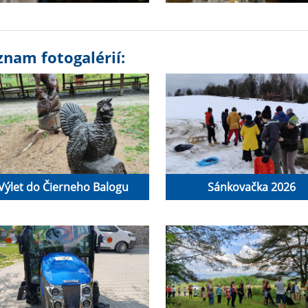
znam fotogalérií:
Výlet do Čierneho Balogu
Sánkovačka 2026